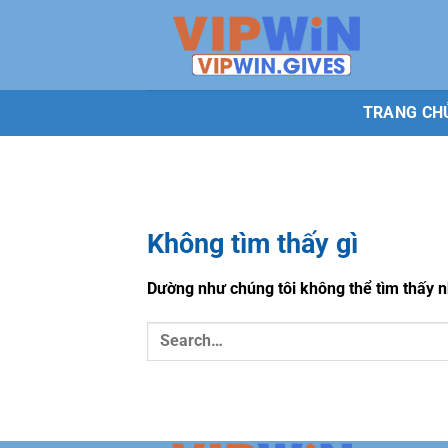
Bỏ
qua
nội
dung
TRANG CH
Không tìm thấy gì
Dường như chúng tôi không thể tìm thấy nh