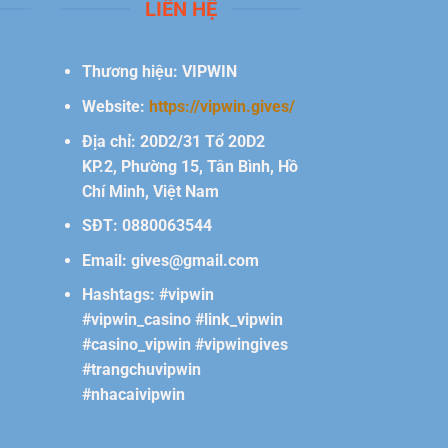
LIÊN HỆ
Thương hiệu:
VIPWIN
Website:
https://vipwin.gives/
Địa chỉ:
20D2/31 Tổ 20D2
KP.2, Phường 15, Tân Bình, Hồ
Chí Minh, Việt Nam
SĐT:
0880063544
Email:
gives@gmail.com
Hashtags:
#vipwin
#vipwin_casino #link_vipwin
#casino_vipwin #vipwingives
#trangchuvipwin
#nhacaivipwin