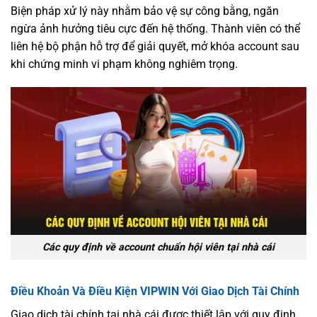
Biện pháp xử lý này nhằm bảo vệ sự công bằng, ngăn
ngừa ảnh hưởng tiêu cực đến hệ thống. Thành viên có thể
liên hệ bộ phận hỗ trợ để giải quyết, mở khóa account sau
khi chứng minh vi phạm không nghiêm trọng.
Các quy định về account chuẩn hội viên tại nhà cái
Điều Khoản Và Điều Kiện VIPWIN Với Giao Dịch Tài Chính
Giao dịch tài chính tại nhà cái được thiết lập với quy định