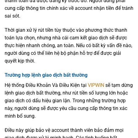
thanh toán đã được đăng ký trước đó. Người dùng phải
cung cấp thông tin chính xác về account nhận tiền để tránh
sai sót.
Thời gian xử lý rút tiền tùy thuộc vào phương thức thanh
toán lựa chọn, nhưng nhà cái cam kết giao dịch sẽ được
thực hiện nhanh chóng, an toàn. Nếu có bất kỳ vấn đề nào,
người dùng có thể liên hệ bộ phận hỗ trợ để được giải
quyết kịp thời.
Trường hợp lệnh giao dịch bất thường
Hệ thống
Điều Khoản Và Điều Kiện tại
VIPWIN
sẽ tạm dừng
lệnh giao dịch bất thường, như rút tiền số lượng lớn hoặc
giao dịch có dấu hiệu gian lận. Trong những trường hợp
này, người dùng sẽ được yêu cầu cung cấp thông tin xác
minh bổ sung.
Điều này giúp bảo vệ account thành viên bảo đảm mọi
giao dịch được xử lý minh bạch. Các tình huống bất