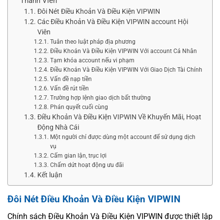
Thành Viên
Đôi Nét Điều Khoản Và Điều Kiện VIPWIN
Các Điều Khoản Và Điều Kiện VIPWIN account Hội
Viên
Tuân theo luật pháp địa phương
Điều Khoản Và Điều Kiện VIPWIN Với account Cá Nhân
Tạm khóa account nếu vi phạm
Điều Khoản Và Điều Kiện VIPWIN Với Giao Dịch Tài Chính
Vấn đề nạp tiền
Vấn đề rút tiền
Trường hợp lệnh giao dịch bất thường
Phán quyết cuối cùng
Điều Khoản Và Điều Kiện VIPWIN Về Khuyến Mãi, Hoạt
Động Nhà Cái
Một người chỉ được dùng một account để sử dụng dịch
vụ
Cấm gian lận, trục lợi
Chấm dứt hoạt động ưu đãi
Kết luận
Đôi Nét Điều Khoản Và Điều Kiện VIPWIN
Chính sách
Điều Khoản Và Điều Kiện
VIPWIN được thiết lập