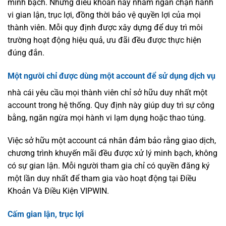
minh bạch. Những điều khoản này nhằm ngăn chặn hành
vi gian lận, trục lợi, đồng thời bảo vệ quyền lợi của mọi
thành viên. Mỗi quy định được xây dựng để duy trì môi
trường hoạt động hiệu quả, ưu đãi đều được thực hiện
đúng đắn.
Một người chỉ được dùng một account để sử dụng dịch vụ
nhà cái yêu cầu mọi thành viên chỉ sở hữu duy nhất một
account trong hệ thống. Quy định này giúp duy trì sự công
bằng, ngăn ngừa mọi hành vi lạm dụng hoặc thao túng.
Việc sở hữu một account cá nhân đảm bảo rằng giao dịch,
chương trình khuyến mãi đều được xử lý minh bạch, không
có sự gian lận. Mỗi người tham gia chỉ có quyền đăng ký
một lần duy nhất để tham gia vào hoạt động tại
Điều
Khoản Và Điều Kiện
VIPWIN.
Cấm gian lận, trục lợi